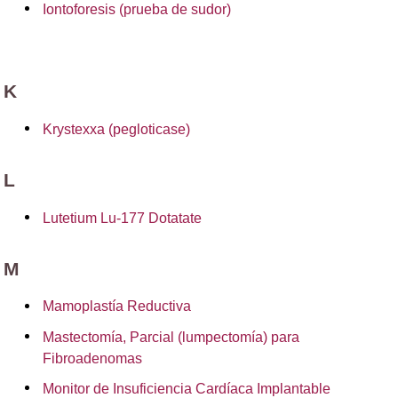
Iontoforesis (prueba de sudor)
K
Krystexxa (pegloticase)
L
Lutetium Lu-177 Dotatate
M
Mamoplastía Reductiva
Mastectomía, Parcial (lumpectomía) para
Fibroadenomas
Monitor de Insuficiencia Cardíaca Implantable